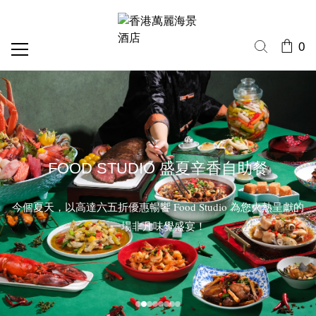
0
FOOD STUDIO 盛夏辛香自助餐
今個夏天，以高達六五折優惠暢饗 Food Studio 為您火熱呈獻的
一場非凡味覺盛宴！