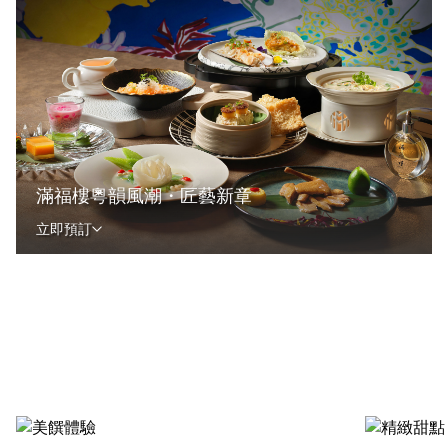
滿福樓粵韻風潮・匠藝新章
立即預訂