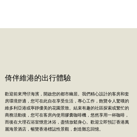
美饌體驗
精緻
倚伴維港的出行體驗
歡迎前來灣仔海濱，開啟您的都市幽居。我們精心設計的客房和套
房環境舒適，您可在此自在享受生活，專心工作，飽覽令人驚嘆的
維多利亞港或寧靜優美的花園景致。結束有趣的社區探索或繁忙的
商務活動後，您可在客房內使用膠囊咖啡機，悠然享用一杯咖啡，
了解詳情
而後在大理石浴室愜意沐浴，盡情放鬆身心。歡迎立即預訂香港萬
麗海景酒店，暢覽香港標誌性景觀，創造難忘回憶。
了解詳情