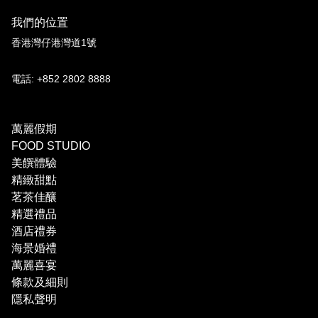
我們的位置
香港灣仔港灣道1號
電話: +852 2802 8888
萬麗假期
FOOD STUDIO
美饌體驗
精緻甜點
茗茶佳釀
精選禮品
酒店禮券
海景婚禮
萬麗喜宴
條款及細則
隱私聲明