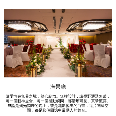
海景廳
讓愛情在無界之境，隨心綻放。無柱設計，讓視野通透無礙，
每一個眼神交會、每一個感動瞬間，都清晰可見、真摯流露。
無論是燭光閃爍的晚上，或是花影搖曳的白晝，這片開闊空
間，都是您倆回憶中最動人的舞台。