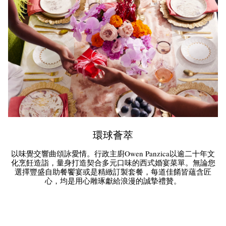
環球薈萃
以味覺交響曲頌詠愛情。行政主廚Owen Panzica以逾二十年文
化烹飪造詣，量身打造契合多元口味的西式婚宴菜單。無論您
選擇豐盛自助餐饗宴或是精緻訂製套餐，每道佳餚皆蘊含匠
心，均是用心雕琢獻給浪漫的誠摯禮贊。