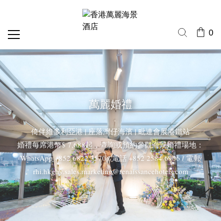
0
萬麗婚禮
倚伴維多利亞港 | 座落灣仔海濱 | 毗連會展港鐵站
婚禮每席港幣$ 7,688起，查詢或預約參觀海景婚禮場地：
WhatsApp +852 6822 3570 / 電話 +852 2584 6906 / 電郵
rhi.hkghv.sales.marketing@renaissancehotels.com