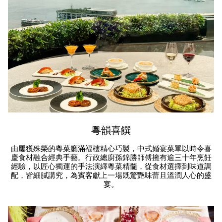
粵韻喜饌
由屢獲殊榮的粵菜廳滿福樓精心巧製，中式婚宴菜單以時令喜
慶食材融合經典手藝。行政總廚孫錦勝師傅擁有逾三十年烹飪
經驗，以匠心獨運的手法演繹粵菜精髓，從食材選擇到味道調
配，皆細膩講究，為賓客獻上一場既驚艷味蕾且溫潤人心的盛
宴。