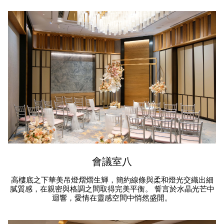
會議室八
高樓底之下華美吊燈熠熠生輝，簡約線條與柔和燈光交織出細
膩質感，在親密與格調之間取得完美平衡。 誓言於水晶光芒中
迴響，愛情在靈感空間中悄然盛開。