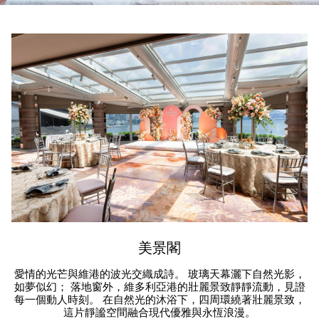
美景閣
愛情的光芒與維港的波光交織成詩。 玻璃天幕灑下自然光影，
如夢似幻； 落地窗外，維多利亞港的壯麗景致靜靜流動，見證
每一個動人時刻。 在自然光的沐浴下，四周環繞著壯麗景致，
這片靜謐空間融合現代優雅與永恆浪漫。