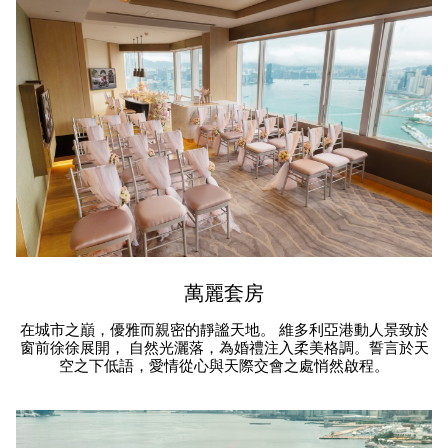
萬麗套房
在城市之巔，優雅而親密的靜謐天地。 維多利亞港動人景致於
窗前徐徐展開， 自然光灑落，為婚禮注入柔美格調。誓言於天
空之下低語，愛情從心與天際交會之處悄然啟程。