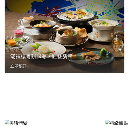
滿福樓粵韻風潮・匠藝新章
立即預訂