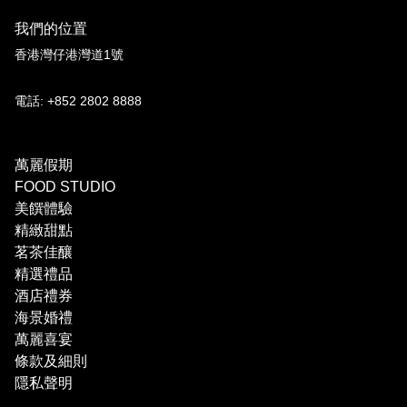
我們的位置
香港灣仔港灣道1號
電話: +852 2802 8888
萬麗假期
FOOD STUDIO
美饌體驗
精緻甜點
茗茶佳釀
精選禮品
酒店禮券
海景婚禮
萬麗喜宴
條款及細則
隱私聲明