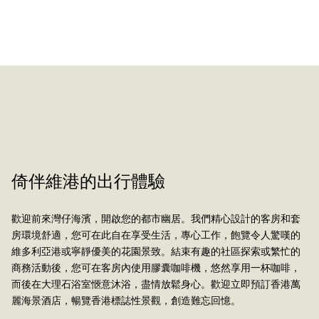
美饌體驗
精緻
倚伴維港的出行體驗
歡迎前來灣仔海濱，開啟您的都市幽居。我們精心設計的客房和套
房環境舒適，您可在此自在享受生活，專心工作，飽覽令人驚嘆的
維多利亞港或寧靜優美的花園景致。結束有趣的社區探索或繁忙的
商務活動後，您可在客房內使用膠囊咖啡機，悠然享用一杯咖啡，
了解詳情
而後在大理石浴室愜意沐浴，盡情放鬆身心。歡迎立即預訂香港萬
麗海景酒店，暢覽香港標誌性景觀，創造難忘回憶。
了解詳情