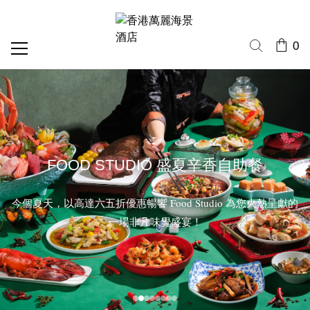
0
FOOD STUDIO 盛夏辛香自助餐
今個夏天，以高達六五折優惠暢饗 Food Studio 為您火熱呈獻的
一場非凡味覺盛宴！