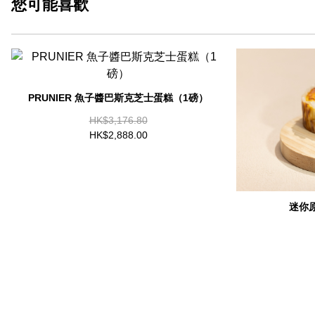
您可能
喜歡
PRUNIER 魚子醬巴斯克芝士蛋糕（1磅）
HK$3,176.80
HK$2,888.00
迷你