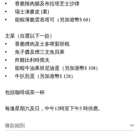
•
香脆辣肉腸及布拉塔芝士沙律
•
瑞士凍麥皮 [素]
•
龍蝦薄脆雲吞塔可（另加港幣$ 68）
主菜（自選以下一款）
•
香脆煙肉及士多啤梨班戟
•
魚子醬及煙三文魚貝果
•
炸雞比利時窩夫
•
龍蝦牛油果班尼迪蛋（另加港幣$ 108）
•
牛扒煎蛋（另加港幣$ 128）
包括咖啡或茶一杯
每逢星期六及日，中午12時至下午5 時供應。
條款細則