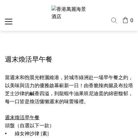
0
週末煥活早午餐
當週末和煦晨光輕灑維港，於城市綠洲赴一場早午餐之約，
以美味與活力的優雅啟幕嶄新一日！由香脆辣肉腸及布拉塔
芝士沙律的鹹香四溢，到龍蝦牛油果班尼迪蛋的綿密馥郁，
每一口皆是煥活慵懶週末的味蕾臻禮。
週末煥活早午餐
頭盤（自選以下一款）
•
綠女神沙律 [素]