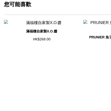
您可能
喜歡
滿福樓自家製X.O.醬
PRUNIER
HK$268.00